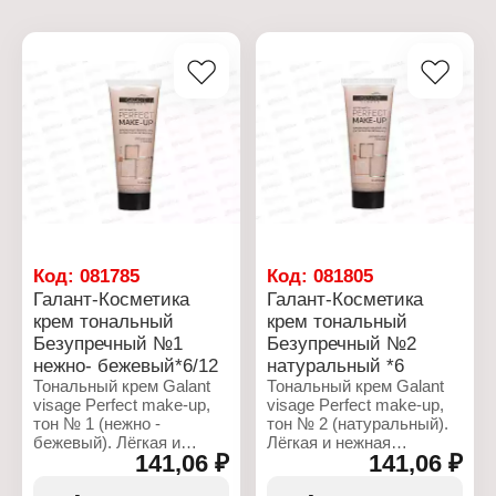
Код:
081785
Код:
081805
Галант-Косметика
Галант-Косметика
крем тональный
крем тональный
Безупречный №1
Безупречный №2
нежно- бежевый*6/12
натуральный *6
Тональный крем Galant
Тональный крем Galant
visage Perfect make-up,
visage Perfect make-up,
тон № 1 (нежно -
тон № 2 (натуральный).
бежевый). Лёгкая и
Лёгкая и нежная
141,06 ₽
141,06 ₽
нежная текстура создаёт
текстура создаёт
естественный цвет лица,
естественный цвет лица,