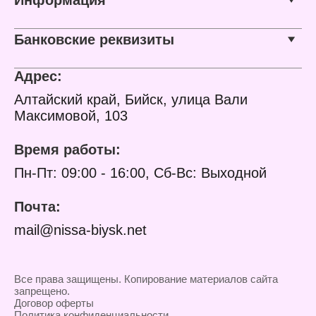
Характеристики:
Бренд: Galant Cosmetic
Банковские реквизиты
Тип товара: Тональный
крем
Вариация: с маслом
Адрес:
виноградной косточки
Особенность: матовый
Алтайский край, Бийск, улица Вали
эффект
Максимовой, 103
Тон: №4 (натуральный)
Объем: 50 мл
Время работы:
Пн-Пт: 09:00 - 16:00, Сб-Вс: Выходной
Почта:
mail@nissa-biysk.net
Все права защищены. Копирование материалов сайта
запрещено.
Договор оферты
Политика конфиденциальности