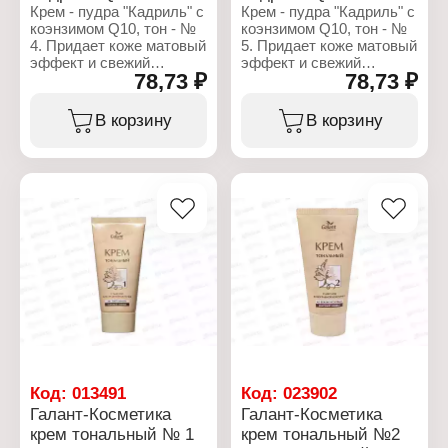
Объем: 40 мл
Объем: 40 мл
Крем - пудра "Кадриль" с
Крем - пудра "Кадриль" с
коэнзимом Q10, тон - №
коэнзимом Q10, тон - №
4. Придает коже матовый
5. Придает коже матовый
эффект и свежий
эффект и свежий
78,73 ₽
78,73 ₽
здоровый цвет. Успешно
здоровый цвет. Успешно
маскирует веснушки,
маскирует веснушки,
мелкие морщинки и
мелкие морщинки и
В корзину
В корзину
другие недостатки кожи.
другие недостатки кожи.
Крем-пудра содержит
Крем-пудра содержит
коэнзим молодости Q10,
коэнзим молодости Q10,
увлажняющие вещества
увлажняющие вещества
и солнцезащитные
и солнцезащитные
факторы. Обладает
факторы. Обладает
омолаживающим
омолаживающим
действием, обеспечивая
действием, обеспечивая
коже каждодневный
коже каждодневный
полноценный уход.
полноценный уход.
Характеристики:
Характеристики:
Бренд: Galant Cosmetic
Бренд: Galant Cosmetic
Тип товара: Пудра для
Тип товара: Пудра для
лица
лица
Серия: "Кадриль"
Серия: "Кадриль"
Код:
013491
Код:
023902
Вариация: Крем
Вариация: Крем
Галант-Косметика
Галант-Косметика
Особенность: с
Особенность: с
крем тональный № 1
крем тональный №2
коэнзимом Q13
коэнзимом Q14