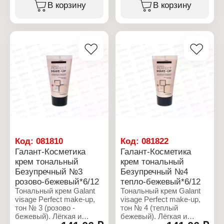
скрывает недостатки
скрывает недостатки
В корзину
В корзину
кожи, при этом не
кожи, при этом не
забивая поры. Экстракт
забивая поры. Экстракт
шёлка и витамины А и F
шёлка и витамины А и F
увлажняют и питают
увлажняют и питают
кожу. Солнцезащитный
кожу. Солнцезащитный
фактор SPF 18
фактор SPF 18
обеспечивает защиту от
обеспечивает защиту от
ультрафиолета и
ультрафиолета и
свободных радикалов,
свободных радикалов,
препятствуя
препятствуя
преждевременному
преждевременному
старению кожи.
старению кожи.
Характеристики:
Характеристики:
Бренд: Galant Cosmetic
Бренд: Galant Cosmetic
Тип товара: Тональный
Тип товара: Тональный
Код:
081810
Код:
081822
крем
крем
Галант-Косметика
Галант-Косметика
Серия: "Perfect make-up"
Серия: "Perfect make-up"
крем тональный
крем тональный
Тон: № 1 ( нежно -
Тон: № 2 (натуральный)
Безупречный №3
Безупречный №4
бежевый)
Объем: 40 мл
Объем: 40 мл
розово-бежевый*6/12
тепло-бежевый*6/12
Тональный крем Galant
Тональный крем Galant
visage Perfect make-up,
visage Perfect make-up,
тон № 3 (розово -
тон № 4 (теплый
бежевый). Лёгкая и
бежевый). Лёгкая и