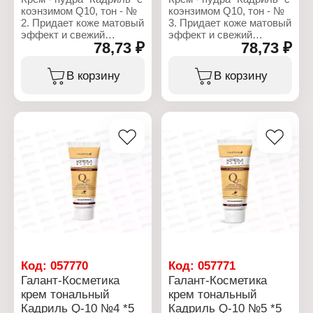
коэнзимом Q10, тон - №
коэнзимом Q10, тон - №
2. Придает коже матовый
3. Придает коже матовый
эффект и свежий
эффект и свежий
78,73 ₽
78,73 ₽
здоровый цвет. Успешно
здоровый цвет. Успешно
маскирует веснушки,
маскирует веснушки,
мелкие морщинки и
мелкие морщинки и
В корзину
В корзину
другие недостатки кожи.
другие недостатки кожи.
Крем-пудра содержит
Крем-пудра содержит
коэнзим молодости Q10,
коэнзим молодости Q10,
увлажняющие вещества
увлажняющие вещества
и солнцезащитные
и солнцезащитные
факторы. Обладает
факторы. Обладает
омолаживающим
омолаживающим
действием, обеспечивая
действием, обеспечивая
коже каждодневный
коже каждодневный
полноценный уход.
полноценный уход.
Характеристики:
Характеристики:
Бренд: Galant Cosmetic
Бренд: Galant Cosmetic
Тип товара: Пудра для
Тип товара: Пудра для
лица
лица
Серия: "Кадриль"
Серия: "Кадриль"
Код:
057770
Код:
057771
Вариация: Крем
Вариация: Крем
Галант-Косметика
Галант-Косметика
Особенность: с
Особенность: с
крем тональный
крем тональный
коэнзимом Q11
коэнзимом Q12
Кадриль Q-10 №4 *5
Кадриль Q-10 №5 *5
Тон: № 2
Тон: № 3