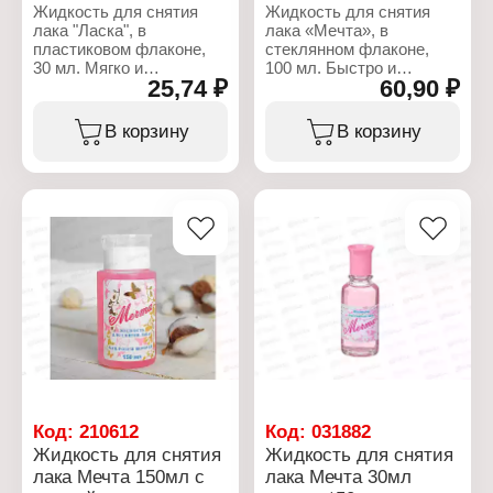
флакон
Жидкость для снятия
Жидкость для снятия
Объем: 30 мл
лака "Ласка", в
лака «Мечта», в
пластиковом флаконе,
стеклянном флаконе,
30 мл. Мягко и
100 мл. Быстро и
25,74 ₽
60,90 ₽
эффективно удаляет
эффективно удаляет
любой лак, не повреждая
любой лак, не повреждая
структуру ногтей.
ногтевую пластину.
В корзину
В корзину
Специальная формула
Имеет приятный аромат,
жидкости предотвращает
что делает процедуру
обезжиривание ногтевой
более комфортной.
пластины, отлично
Средство эффективно
подходит для тонких и
справляется с любым
ломких ногтей. Может
лаком, противодействует
использоваться для
попаданию красящих
снятия лака с накладных
пигментов в ногтевую
ногтей.
пластину. Добавка
изопропанола и
Характеристики:
бутилацетата смягчает
Бренд: Ласка
действие ацетона.
Тип товара: Жидкость
для снятия лака
Характеристики:
Назначение: для
Бренд: Мечта
маникюра и педикюра
Тип товара: Жидкость
Код:
210612
Код:
031882
Упаковка: пластиковый
для снятия лака
Жидкость для снятия
Жидкость для снятия
флакон
Назначение: для
лака Мечта 150мл с
лака Мечта 30мл
Объем: 40 мл
маникюра и педикюра