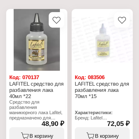
Код:
070137
Код:
083506
LAFITEL средство для
LAFITEL средство для
разбавления лака
разбавления лака
40мл *22
70мл *15
Средство для
разбавления
маникюрного лака Lafitel,
Характеристики:
предназначено для
Бренд: Lafitel
48,90 ₽
72,05 ₽
восстановления
Тип товара: Средство
свойства загустевшего
для разбавления лака
лака для ногтей.
Назначение: для
В корзину
В корзину
Жидкость содержит
маникюрного лака