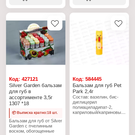
оптимальное
Форма выпуска:
соотношение
жидкость
растворителей, не
Объем: 40 мл
содержит ацетона,
масла и воды, поэтому
она не меняет структуры
лака. Цвет остаётся
насыщенным.
Рекомендации по
применению: добавить
немного средства во
флакон с лаком и
взболтать. При
необходимости добавить
разбавителя до нужной
Код:
427121
Код:
584445
консистенции. Состав:
Silver Garden бальзам
Бальзам для губ Pet
этилацетат, бутилацетат,
для губ в
Park 2,4г
спирт изопропиловый
ассортименте 3,5г
Состав: вазелин, бис-
абсолютированный.
диглицерил
1307 *18
полиациладипат-2,
Характеристики:
каприловый/каприновый
Бренд: Lafitel
📦 Выписка кратно:18 шт.
триглицерид,
Тип товара: Средство
Бальзам для губ от Silver
этилгексилметоксициннамат,
для разбавления лака
Garden с пчелинным
микрокристаллический
Назначение: для
воском, обогощенные
воск (Cera
маникюрного лака