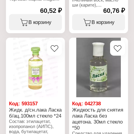
Тип товара: Бальзам для
Your Life
ши (карите),
губ
Тип товара: Бальзам для
60,52 ₽
60,76 ₽
рафинированное
Название: "Pet Park"
губ
оливковое масло,
Аромат: в ассортименте
Название: "Aloe Vera"
касторовое масло, масло
Объем: 2,4 г
В корзину
В корзину
Цвет: в ассортименте
лесного ореха, ацетат
Объем: 4 г
токоферола,
ароматизатор.
Характеристики:
Бренд: Fito Косметик
Тип товара: Бальзам для
губ
Серия: Бархатные губки
Модель: №1 (микс)
Вес: 4,5 г
Код:
593157
Код:
042738
Жидк. д/сн.лака Ласка
Жидкость для снятия
б/ац.100мл стекло *24
лака Ласка без
Состав: этилацетат,
ацетона. 30мл стекло
изопропанол (АИПС),
*50
вода, бутилацетат,
Средство для удаления