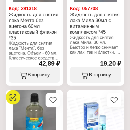
ацетона
Назначение: для
Упаковка: пластиковый
Код:
281318
Код:
057708
маникюра и педикюра
флакон
Жидкость для снятия
Жидкость для снятия
Упаковка: пластиковый
Состав: этилацетат,
флакон
лака Мечта без
лака Мила 30мл с
изопропанол (АИПС),
Состав: ацетон, вода,
ацетона 60мл
витаминным
вода, бутилацетат,
изопропанол,
парфюмерная
пластиковый флакон
комплексом *45
бутилацетат,
композиция
*35
Жидкость для снятия
парфюмерная
Объем: 100 мл
лака Мила, 30 мл.
Жидкость для снятия
композиция, краситель
Быстро и легко снимает
лака "Мечта", без
Объем: 60 мл
как лак, так и блестки, не
ацетона. Объем - 60 мл.
пересушивает ногтевую
Классическое средство
пластину и не портит
42,89 ₽
19,20 ₽
для снятия лака,
ногти! Для придания
сочетающее в себе
жидкости приятного
ухаживающие
В корзину
В корзину
запаха и полезных
компоненты и активные
свойств по уходу за
вещества, позволяющие
ногтями в нее добавили
деликатно и быстро
витаминный комплекс.
удалить декоративное
Способ применения:
лаковое покрытие с
смочите ватный диск в
ногтей.
жидкости для снятия
лака. Пока она не
Характеристики:
выветрилась, протрите
Бренд: Мечта
диском ногтевую
Тип товара: Жидкость
пластину с лаком. Если
для снятия лака