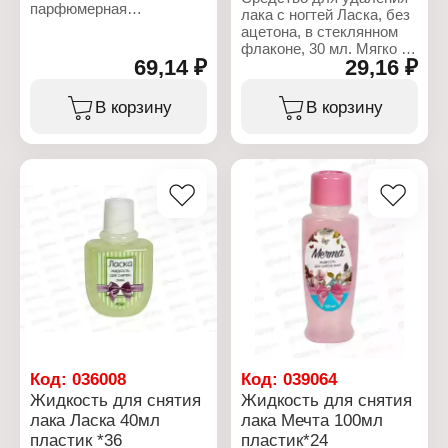
парфюмерная
лака с ногтей Ласка, без
композиция.
ацетона, в стеклянном
флаконе, 30 мл. Мягко и
Характеристики:
69,14 ₽
29,16 ₽
эффективно удаляет
Бренд: Ласка
любой лак, не повреждая
Тип товара: Жидкость
структуру ногтей.
В корзину
В корзину
для снятия лака
Специальная мягкая
Назначение: для
безацетоновая формула
маникюра и педикюра
жидкости предотвращает
Особенность: без
обезжиривание ногтевой
ацетона
пластины, отлично
Упаковка: стеклянный
подходит для тонких и
флакон
ломких ногтей. Нанести
Объем: 100 мл
жидкость на поверхность
ногтя ватным тампоном и
удалить старый лак.
Характеристики:
Бренд: Ласка
Тип товара: Жидкость
для снятия лака
Назначение: для
Код:
036008
Код:
039064
маникюра и педикюра
Жидкость для снятия
Жидкость для снятия
Особенность: без
лака Ласка 40мл
лака Мечта 100мл
ацетона
пластик *36
пластик*24
Упаковка: стеклянный