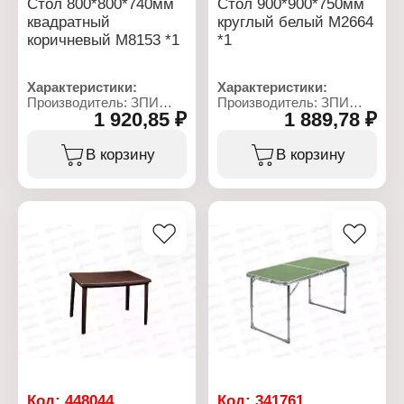
Стол 800*800*740мм
Стол 900*900*750мм
квадратный
круглый белый М2664
коричневый М8153 *1
*1
Характеристики:
Характеристики:
Производитель: ЗПИ
Производитель: ЗПИ
1 920,85 ₽
1 889,78 ₽
Альтернатива
Альтернатива
Артикул: М8153
Артикул: М2664
Тип товара: Стол
Тип товара: Стол
В корзину
В корзину
Назначение: садовый
Назначение: садовый
Форма: квадратный
Форма: круглый
Цвет: коричневый
Цвет: белый
Материал: пластик
Материал: пластик
Особенность
Особенность
конструкции: разборный
конструкции: разборный
Вес: 4,59 кг
Вес: 4,58 кг
Габаритные размеры:
Габаритные размеры:
800х800х740 мм
900х900х730 мм
Код:
448044
Код:
341761