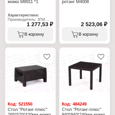
мокко М8911 *1
ротанг М4008
Характеристики:
Производитель: ЗПИ
1 277,53 ₽
2 523,06 ₽
Альтернатива
Артикул: М8911
Серия: "Ротанг Лайт"
В корзину
В корзину
Тип товара: Стол
Назначение: садовый
Цвет: мокко
Вес: 1,8 кг
Габаритные размеры:
435х435х395 мм
Код:
521550
Код:
484249
Стол "Ротанг-плюс"
Стол "Ротанг-плюс"
765*570*420мм мокко
940*940*740мм мокко