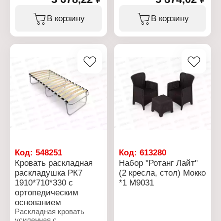
Размер в упаковке:
Разновидность:
1120х600х140 мм
раскладная
В корзину
В корзину
Максимальная нагрузка:
(раскладушка)
120 кг
Модель: РК4
Цвет: каркаса – серый,
Размер изделия в
черный; чехол – в
разложенном виде:
ассортименте
1915х715х330 мм
Материал: каркас –
Размер изделия в
металлическая труба,
сложенном виде:
чехол – жаккард
760х715х130 мм
Вес: 6,6 кг
Код:
548251
Код:
613280
Кровать раскладная
Набор "Ротанг Лайт"
раскладушка РК7
(2 кресла, стол) Мокко
1910*710*330 с
*1 М9031
ортопедическим
основанием
Раскладная кровать
усиленная с