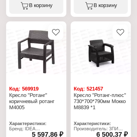
Тип товара: Кресло
Тип товара: Кресло
В корзину
В корзину
Назначение: садовое
Назначение: садовое
Цвет: мокко
Цвет: коричневый ротанг
Материал: пластик
Размер: 580x625x750 мм
Размер изделия:
Материал: пластик
620х585х850 мм
Допустимая нагрузка:
106 кг
Конструкция: сборная
Код:
569919
Код:
521457
Кресло "Ротанг"
Кресло "Ротанг-плюс"
коричневый ротанг
730*700*790мм Мокко
М4005
М8839 *1
Характеристики:
Характеристики:
Бренд: IDEA
Производитель: ЗПИ
5 597,86 ₽
6 500,37 ₽
Артикул: М4005
Альтернатива