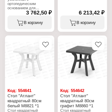
ортопедическим
основанием для
3 762,50 ₽
6 213,42 ₽
бытового использования
в домашних условиях и
отдыха на природе.
В корзину
В корзину
Характеристики:
Бренд: Nika
Тип товара: Кровать
Разновидность:
раскладная
(раскладушка)
Модель: РК7
Габариты в разложенном
виде (ДхШхВ):
1910х710х330 мм
Габариты в сложенном
виде (ДхШхВ):
960х710х150 мм
Максимальная нагрузка:
120 кг
Код:
554641
Код:
554642
Особенность: с
Стол "Атлант"
Стол "Атлант"
ортопедическим
квадратный 80см
квадратный 80см
основанием
белый М8821 *1
графит М8860 *1
Материал: металл,
дерево
Стол квадратный
Стол квадратный