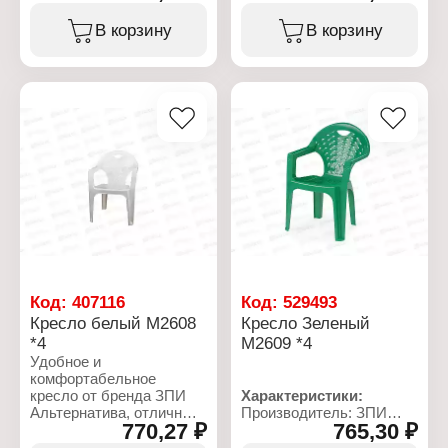
Серия: "Ротанг"
Артикул: М8839
Тип товара: Кресло
Серия: "Ротанг-плюс"
В корзину
В корзину
Назначение: садовое
Тип товара: Кресло
Цвет: графитовый
Назначение: садовое
Материал: пластик
Цвет: мокко
Размер изделия:
Материал: пластик
580x625x750 мм
Габаритные размеры:
735х700х790 мм
Код:
407116
Код:
529493
Кресло белый М2608
Кресло Зеленый
*4
М2609 *4
Удобное и
комфортабельное
кресло от бренда ЗПИ
Характеристики:
Альтернатива, отличный
Производитель: ЗПИ
770,27 ₽
765,30 ₽
выбор для приятного
Альтернатива
времяпрепровождения в
Артикул: М2609