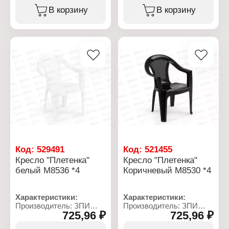
текстуре, которая
В корзину
В корзину
имитирует дерево.
Характеристики:
Производитель: ЗПИ
Альтернатива
Артикул: М8943
Серия: "Атлант"
Тип товара: Кресло
Назначение: садовое
Цвет: мокко
Материал: пластик
Габаритные размеры:
585х560х830 мм
Вес: 3 кг
Выдерживаемый вес: до
106 кг
Код:
529491
Код:
521455
Кресло "Плетенка"
Кресло "Плетенка"
белый М8536 *4
Коричневый М8530 *4
Характеристики:
Характеристики:
Производитель: ЗПИ
Производитель: ЗПИ
725,96 ₽
725,96 ₽
Альтернатива
Альтернатива
Артикул: М8536
Артикул: М8530