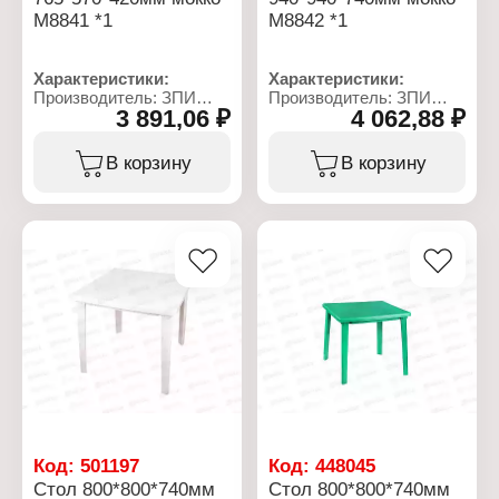
М8841 *1
М8842 *1
Характеристики:
Характеристики:
Производитель: ЗПИ
Производитель: ЗПИ
3 891,06 ₽
4 062,88 ₽
Альтернатива
Альтернатива
Артикул: М8841
Артикул: М8842
Серия: "Ротанг-плюс"
Серия: "Ротанг-плюс"
В корзину
В корзину
Тип товара: Стол
Тип товара: Стол
Назначение: садовый
Назначение: садовый
Цвет: мокко
Цвет: мокко
Габаритные размеры:
Количество персон: на 4
770х510х420 мм
персоны
Габаритные размеры:
945х945х740 мм
Конструкция: разборный
Вес: 7,836 кг
Код:
501197
Код:
448045
Стол 800*800*740мм
Стол 800*800*740мм