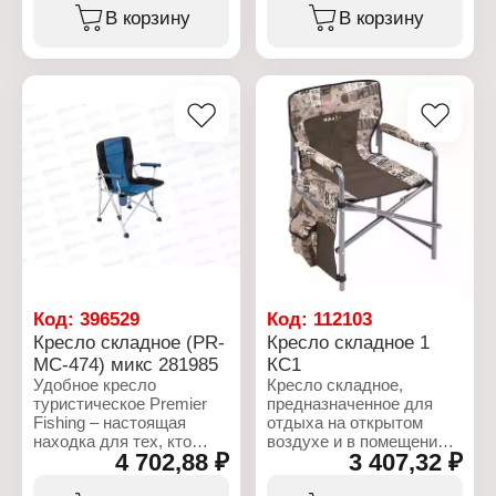
Тип товара: Кресло
Оригинальный дизайн,
В корзину
В корзину
Назначение: садовое
удобная и легкая
Цвет: коричневый
конструкция, компактные
Материал: пластик
размеры для хранения
Габаритные размеры:
все это преимущества
565х560х800 мм
кресла PR-D-2115. В
комплекте идет
тканевый чехол с
ремешком для хранения
и переноса.
Характеристики:
Бренд: Gardens
Артикул: PR-D-2115
Тип товара: Кресло
Механизм: складное
Материал: оксфорд
Код:
396529
Код:
112103
600D, сталь
Кресло складное (PR-
Кресло складное 1
Габариты: 56х40х103 см
МС-474) микс 281985
КС1
Габариты в сложенном
Удобное кресло
Кресло складное,
виде: 47х10х17 см
туристическое Premier
предназначенное для
Цвет: микс
Fishing – настоящая
отдыха на открытом
Максимальная нагрузка:
находка для тех, кто
воздухе и в помещении.
100 кг
4 702,88 ₽
3 407,32 ₽
умеет ценить комфорт.
Ткань не боится воды,
Комплектация: тканевый
Благодаря его
легко чистится моющими
чехол с ремешком