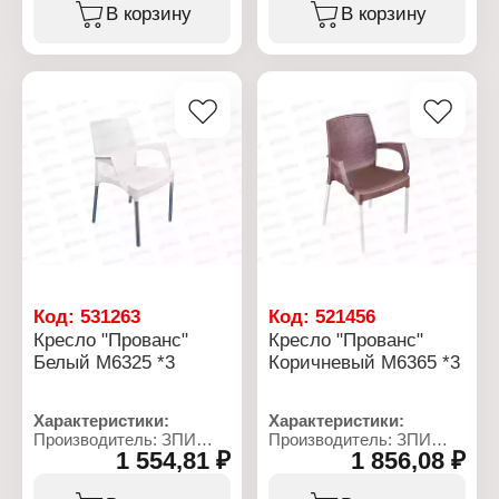
Серия: "Плетенка"
Серия: "Плетенка"
В корзину
В корзину
Тип товара: Кресло
Тип товара: Кресло
Назначение: садовое
Назначение: садовое
Цвет: белый
Цвет: коричневый
Материал: пластик
Материал: пластик
Вес: 2,1 кг
Габаритные размеры:
Габаритные размеры:
615х595х805 мм
615х595х805 мм
Код:
531263
Код:
521456
Кресло "Прованс"
Кресло "Прованс"
Белый М6325 *3
Коричневый М6365 *3
Характеристики:
Характеристики:
Производитель: ЗПИ
Производитель: ЗПИ
1 554,81 ₽
1 856,08 ₽
Альтернатива
Альтернатива
Артикул: М6325
Артикул: М6365
Серия: "ПРОВАНС"
Серия: "ПРОВАНС"