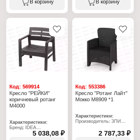
В корзину
В корзину
Тип товара: Кресло
Тип товара: Кресло
Назначение: садовое
Назначение: садовое
Цвет: белый
Цвет: коричневый
Материал:
Материал: пластик,
полипропилен, алюминий
алюминий
Вес: 2,018 кг
Габаритные размеры:
Габаритные размеры:
585х540х820 мм
585х540х820 мм
Код:
569914
Код:
553386
Кресло "РЕЙКИ"
Кресло "Ротанг Лайт"
коричневый ротанг
Мокко М8909 *1
М4000
Характеристики:
Производитель: ЗПИ
Характеристики:
Альтернатива
Бренд: IDEA
Артикул: М8909
5 038,08 ₽
2 787,33 ₽
Артикул: М4000
Серия: "Ротанг Лайт"
Серия: "Рейки"