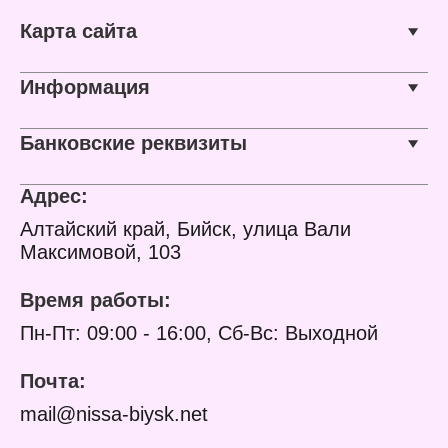
виде: 1020x500х445/610
Карта сайта
мм
Габариты в сложенном
виде: 530x525x70 м
Размер в упаковке:
Информация
545х540х80 мм
Максимальная нагрузка:
20 кг
Банковские реквизиты
Цвет: каркас – серый,
столешница – в
ассортименте
Адрес:
Материал: каркас –
металлическая труба
Алтайский край, Бийск, улица Вали
алюминиевого профиля,
Максимовой, 103
столешница –
водостойкий
Вес: 5,58 кг
Время работы:
Пн-Пт: 09:00 - 16:00, Сб-Вс: Выходной
Почта:
mail@nissa-biysk.net