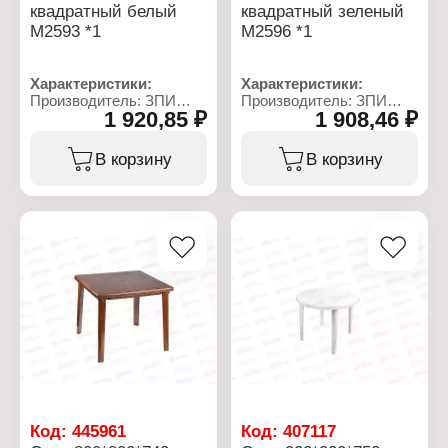
квадратный белый
квадратный зеленый
М2593 *1
М2596 *1
Характеристики:
Характеристики:
Производитель: ЗПИ
Производитель: ЗПИ
1 920,85 ₽
1 908,46 ₽
Альтернатива
Альтернатива
Артикул: М2593
Артикул: М2596
Тип товара: Стол
Тип товара: Стол
В корзину
В корзину
Назначение: садовый
Назначение: садовый
Форма: квадратный
Форма: квадратный
Цвет: белый
Цвет: зеленый
Материал: пластик
Материал: пластик
Конструкция: разборный
Особенность
Вес: 4,594 кг
конструкции: разборный
Габаритные размеры:
Вес: 4,59 кг
800х800х740 мм
Габаритные размеры:
800х800х740 мм
Код:
445961
Код:
407117