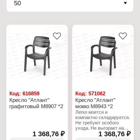
50
Код:
616859
Код:
571062
Кресло "Атлант"
Кресло "Атлант"
графитовый М8907 *2
мокко М8943 *2
Легко моется и
компактно складируется.
Не требуют особого
ухода. Не выгорает на
1 368,76 ₽
1 368,76 ₽
солнце. Особенность
данного кресла в