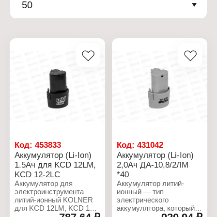
50
Код:
453833
Код:
431042
Аккумулятор (Li-Ion)
Аккумулятор (Li-Ion)
1.5Ач для KCD 12LM,
2,0Ач ДА-10,8/2ЛМ
KCD 12-2LC
*40
Аккумулятор для
Аккумулятор литий-
электроинструмента
ионный — тип
литий-ионный KOLNER
электрического
для KCD 12LM, KCD 12-
аккумулятора, который
2LC. Аккумулятор
широко распространён в