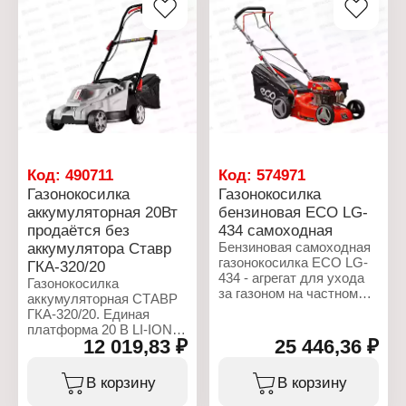
УЗО на кабеле: нет
Серия: "Home Master"
Дополнительные
Тип товара:
угольные щётки в
Воздуходувка
комплект: есть
Модель: ВС-1
Степень защиты: IP20
Питание: от сети
Класс защиты от
Мощность: 1 кВт
поражения
Функции: обдув,
электрическим:
всасывание
низковольтное
Максимальный объем
оборудование I класса
воздуха: 180 куб.м/ч
Уровень звукового
Габаритные размеры:
Код:
490711
Код:
574971
давления (шума): 85,1
40х20х20 мм
Газонокосилка
Газонокосилка
дБ
Габаритные размеры
аккумуляторная 20Вт
бензиновая ECO LG-
электропривода:
продаётся без
434 самоходная
325х85х160 мм
аккумулятора Ставр
Бензиновая самоходная
газонокосилка ECO LG-
ГКА-320/20
434 - агрегат для ухода
Газонокосилка
за газоном на частном
аккумуляторная СТАВР
участке.
ГКА-320/20. Единая
Предусмотрена функция
платформа 20 В LI-ION
мульчирования, которая
12 019,83 ₽
25 446,36 ₽
позволяет использовать
позволяет мелко
один аккумулятор с
измельчать скошенную
разным
В корзину
В корзину
траву и использовать её
электроинструментом и
в качестве удобрения.