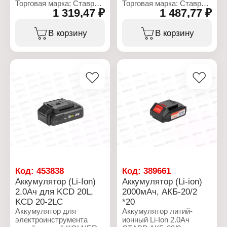
Торговая марка: Ставр
Торговая марка: Ставр
1 319,47 ₽
1 487,77 ₽
Тип товара: Аккумулятор
Тип товара: Аккумулятор
Тип аккумулятора: Li-Ion
Тип аккумулятора: Li-Ion
Совместимость:
Совместимость: ДА-18/2,
В корзину
В корзину
ДА-14,4/2, ДА 14,4/2УК
ДА-18/2УК
Емкость аккумулятора:
Емкость аккумулятора:
2,0 Ач
2,0 Ач
Напряжение: 14,4 В
Напряжение: 18 В
Рекомендуемое время
Рекомендуемое время
заряда: 1 ч
заряда: 1 ч
Размер упаковки:
Размер упаковки:
11х7,5х6 см
11х7,5х6 см
Габаритные размеры:
110х75х60 мм
Код:
453838
Код:
389661
Аккумулятор (Li-Ion)
Аккумулятор (Li-ion)
2.0Ач для KCD 20L,
2000мАч, АКБ-20/2
KCD 20-2LC
*20
Аккумулятор для
Аккумулятор литий-
электроинструмента
ионный Li-Ion 2.0Ач