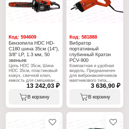
Объем топливного бака:
0,55 л
Объем масялного бака:
0,26 л
Материал корпуса:
нейлон
Цвет: черный,
оранжевый
Код:
594609
Код:
581888
Число оборотов на
Бензопила HDC HD-
Вибратор
холостом ходу: 10500 об/
C180 шина 35см (14"),
портативный
мин
3/8" LP, 1.3 мм, 50
глубинный Кратон
Тип двигателя: 2-тактный
Упаковка: в коробке
звеньев
PCV-900
Размер упаковки:
Цепь HDC 35см, Шина
Компактная и удобная
52,5х27,8х28,9 см
HDC 35см, пластиковый
модель. Предназначен
Вес в упаковке: 6,735 кг
кожух, cвечной ключ,
для вибронаконечников
емкость для смешивания
маятникового типа,
13 242,03 ₽
3 636,90 ₽
топливной смеси,
которые наиболее
отвертка.
просты в использовании
и надёжны. Кнопка
В корзину
В корзину
Характеристики:
фиксации клавиши
Бренд: HDC
включения двигателя во
Тип товара: Бензопила
включенном положении –
Модель: HD-C180
удобно при работе.
Длина шины: 35 см (14")
Удобная D-образная
Тип двигателя:
рукоятка. В комплекте