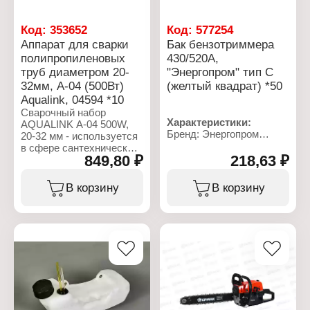
Форма нагревательного
мм
элемента: мечевидный
Форма нагревательного
Диапазон температуры:
элемента: мечевидный
Код:
353652
Код:
577254
0-300 С
Диапазон температуры:
Аппарат для сварки
Бак бензотриммера
Упаковка: в кейсе
0-300 С
полипропиленовых
430/520А,
Материал кейса: пластик
Упаковка: в кейсе
труб диаметром 20-
"Энергопром" тип С
Материал кейса: металл
32мм, А-04 (500Вт)
(желтый квадрат) *50
Aqualink, 04594 *10
Сварочный набор
Характеристики:
AQUALINK A-04 500W,
Бренд: Энергопром
20-32 мм - используется
Артикул: 39122
в сфере сантехнических
Тип товара: Бак
849,80 ₽
218,63 ₽
работ для монтажа
Назначение: для
водопроводных и
бензотриммера
отопительных систем в
В корзину
В корзину
Тип: тип С
бытовых помещениях.
Объем: 43/52 куб.см
Предназначен для
Комплектация: бак
сварки PPR труб и
бензотриммера,
фитингов различной
топливный шланг с
толщины в диапазоне
фильтром
диаметров от 20 до
Цвет: белый
32 мм. Благодаря
Материал: пластик
специальной устойчивой
подставке монтаж
аппарата на столе