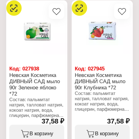
пропиленгликоль,
триэтаноламин, ПЭГ-400,
триэтаноламин, ПЭГ-400,
динатриевая соль ЭДТА,
динатриевая соль ЭДТА,
лимонная кислота,
лимонная кислота,
целлюлозная камедь,
целлюлозная камедь,
бензойная кислота,
бензойная кислота,
хлорид натрия.
хлорид натрия.
Характеристики:
Характеристики:
Производитель: Невская
Производитель: Невская
косметика
косметика
Бренд: Невская
Бренд: Невская
Косметика
Косметика
Серия: Детская
Код:
027938
Код:
027945
Серия: Детская
Тип товара: Туалетное
Невская Косметика
Невская Косметика
Тип товара: Туалетное
мыло
ДИВНЫЙ САД мыло
ДИВНЫЙ САД мыло
мыло
Назначение: детское
90г Зеленое яблоко
90г Клубника *72
Назначение: детское
Активные компоненты:
Активные компоненты:
глицерин, экстракт
*72
Состав: пальмитат
глицерин, экстракт
чистотела
натрия, талловат натрия,
Состав: пальмитат
череды
Вес: 90 г
кокоат натрия, вода,
натрия, талловат натрия,
Вес: 90 г
глицерин, парфюмерная
кокоат натрия, вода,
композиция, диоксид
глицерин, парфюмерная
титана, триэтаноламин,
37,58 ₽
37,58 ₽
композиция, диоксид
ПЭГ-400, динатриевая
титана, триэтаноламин,
соль ЭДТА, лимонная
ПЭГ-400, динатриевая
В корзину
В корзину
кислота/винная кислота,
соль ЭДТА, лимонная