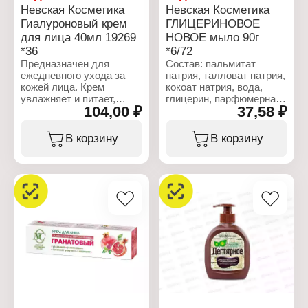
Активные компоненты:
сад"
Невская Косметика
Невская Косметика
глицерин
Активные компоненты:
Гиалуроновый крем
ГЛИЦЕРИНОВОЕ
Вес: 180 г
глицерин
для лица 40мл 19269
НОВОЕ мыло 90г
Вес: 90 г
*36
*6/72
Предназначен для
Состав: пальмитат
ежедневного ухода за
натрия, талловат натрия,
кожей лица. Крем
кокоат натрия, вода,
увлажняет и питает,
глицерин, парфюмерная
104,00 ₽
37,58 ₽
повышает упругость,
композиция, диоксид
устраняет шелушения,
титана, триэтаноламин,
разглаживает мелкие
ПЭГ-400, динатриевая
В корзину
В корзину
морщинки, способствует
соль ЭДТА, лимонная
сохранению молодости.
кислота/винная кислота,
В результате
целлюлозная камедь,
применения Ваша кожа
бензойная кислота,
становится
динатриевая соль
увлажненной, гладкой и
этидронат, хлорид
упругой, лицо
натрия.
приобретает свежий
отдохнувший вид. Не
Характеристики:
содержит красителей и
Производитель: Невская
парабенов.
косметика
Гиалуроновая кислота
Бренд: Невская
проникает в глубокие
Косметика
слои кожи, увлажняет,
Тип товара: Туалетное