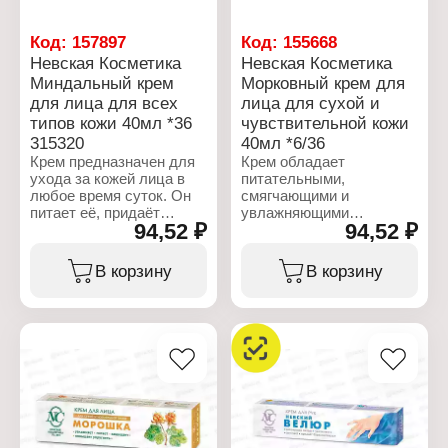
липкости.
Упаковка: туба
цвет"
Объем: 40 мл
Активные компоненты:
Характеристики:
Код:
157897
Код:
155668
глицерин
Производитель: Невская
Невская Косметика
Невская Косметика
Вес: 90 г
косметика
Миндальный крем
Морковный крем для
Бренд: Невская
для лица для всех
лица для сухой и
Косметика
Тип товара: Крем для рук
типов кожи 40мл *36
чувствительной кожи
Название: "Лимонно-
315320
40мл *6/36
глицериновый"
Крем предназначен для
Крем обладает
Действие: интенсивно
ухода за кожей лица в
питательными,
увлажняет, питает,
любое время суток. Он
смягчающими и
укрепляет ногти,
питает её, придаёт
увлажняющими
осветляет кожу
94,52 ₽
94,52 ₽
мягкость и
свойствами, он
Активные компоненты:
бархатистость.
устраняет сухость и
экстракт лимона,
Натуральные масла —
шелушение и заметно
В корзину
В корзину
глицерин, вазелиновое
миндальное и оливковое,
улучшает внешний вид
масло
а также витамин E,
кожи. Его активные
Упаковка: туба
который называют
компоненты
Объем: 50 мл
«витамином молодости»,
восстанавливают
восстанавливают
естественный барьер
гидролипидный барьер
эпидермиса и борются
кожи, возвращают ей
со свободными
упругость. Крем легко
радикалами в клетках
впитывается, не
кожи, замедляя тем
оставляя жирного
самым процесс