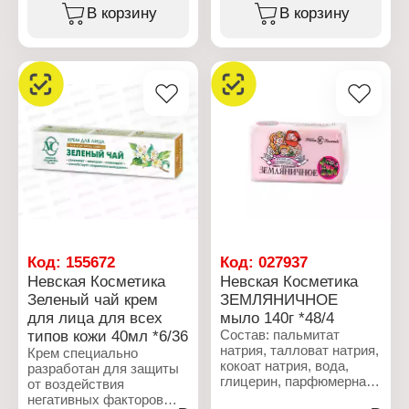
соль ЭДТА, лимонная
цвета с легким травяным
В корзину
В корзину
кислота/винная кислота,
запахом. Допускается
целлюлозная камедь,
наличие включений
бензойная кислота,
экстракта эхинацеи.
динатриевая соль
Сокращает глубину и
этидронат, хлорид
количество морщин,
натрия, CI 11680.
улучшает внешний вид
кожи, повышает
Характеристики:
упругость, питает и
Производитель: Невская
увлажняет, тонизирует.
косметика
Экстракт женьшеня
Бренд: Невская
тонизирует,
Косметика
витаминизирует,
Серия: Дивный Сад
замедляет процесс
Тип товара: Туалетное
старения кожи. Экстракт
мыло
эхинацеи разглаживает
Название: "Лимон"
кожу, выравнивает цвет
Код:
155672
Код:
027937
Активные компоненты:
лица, стимулирует
Невская Косметика
Невская Косметика
глицерин
синтез гиалуроновой
Зеленый чай крем
ЗЕМЛЯНИЧНОЕ
Вес: 90 г
кислоты, сокращает
для лица для всех
мыло 140г *48/4
количество и глубину
морщин, оказывает
типов кожи 40мл *6/36
Состав: пальмитат
противовоспалительное
натрия, талловат натрия,
Крем специально
действие. Масло
кокоат натрия, вода,
разработан для защиты
авокадо интенсивно
глицерин, парфюмерная
от воздействия
питает, повышает
композиция, диоксид
негативных факторов