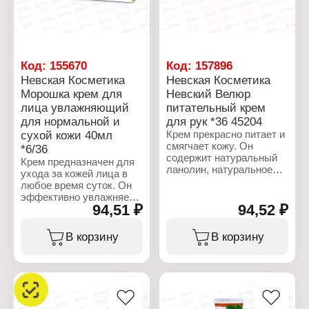
блеска.
старения. Крем
рекомендован к
Характеристики:
использованию утром и
Производитель: Невская
вечером.
косметика
Бренд: Невская
Характеристики:
Код:
155670
Код:
157896
Косметика
Производитель: Невская
Невская Косметика
Невская Косметика
Тип товара: Крем для
косметика
Морошка крем для
Невский Велюр
лица
Бренд: Невская
лица увлажняющий
питательный крем
Название: "Миндальный"
Косметика
Действие: питает,
Тип товара: Крем для
для нормальной и
для рук *36 45204
повышает упругость,
лица
сухой кожи 40мл
Крем прекрасно питает и
увлажняет, выравнивает
Название: "Морковный"
смягчает кожу. Он
*6/36
цвет лица
Действие: увлажняет,
содержит натуральный
Крем предназначен для
Активные компоненты:
витаминизирует,
ланолин, натуральное
ухода за кожей лица в
масла миндаля и оливы,
улучшает цвет лица,
оливковое масло,
любое время суток. Он
витамин Е
способствует
альфа-бисаболол и
эффективно увлажняет,
Тип кожи: для всех типов
сохранению моло
комплекс витаминов А,
94,51 ₽
94,52 ₽
тонизирует и смягчает
кожи
Активные компоненты:
Е, F. Активные
кожу, предотвращая
Объем: 40 мл
экстракт моркови,
компоненты устраняют
появление сухости. В его
В корзину
В корзину
оливковое масло,
чувство стянутости,
состав входят
витамин Е
сухость и
концентрированный
Тип кожи: для сухой и
шероховатость кожи,
экстракт морошки,
чувстительной кожи
придают ей гладкость,
глицерин, аллантоин и
Упаковка: туба
улучшают её барьерную
витамин Е. Активные
Объем: 40 мл
функцию. Крем легко
компоненты защищают