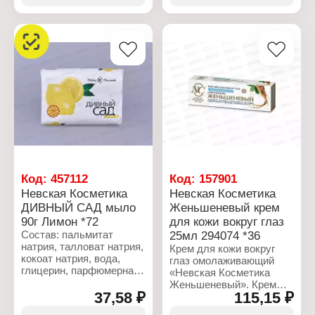
целлюлозная камедь,
кислота/винная кислота,
бензойная кислота,
целлюлозная камедь,
динатриевая соль
бензойная кислота,
этидронат, хлорид
динатриевая соль
натрия, CI 12490.
этидронат, хлорид
натрия, CI 74260, CI
Характеристики:
77492.
Производитель: Невская
косметика
Характеристики:
Бренд: Невская
Производитель: Невская
Косметика
косметика
Серия: Дивный Сад
Бренд: Невская
Тип товара: Туалетное
Косметика
мыло
Серия: Дивный Сад
Название: "Клубника"
Тип товара: Туалетное
Код:
457112
Код:
157901
Активные компоненты:
мыло
Невская Косметика
Невская Косметика
глицерин
Название: "Зеленое
ДИВНЫЙ САД мыло
Женьшеневый крем
Вес: 90 г
яблоко"
90г Лимон *72
для кожи вокруг глаз
Активные компоненты:
глицерин
Состав: пальмитат
25мл 294074 *36
Вес: 90 г
натрия, талловат натрия,
Крем для кожи вокруг
кокоат натрия, вода,
глаз омолаживающий
глицерин, парфюмерная
«Невская Косметика
композиция, диоксид
Женьшеневый». Крем
титана, триэтаноламин,
37,58 ₽
115,15 ₽
однородной текстуры от
ПЭГ-400, динатриевая
белого до кремового