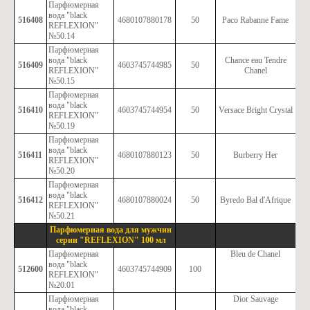
Парфюмерная
вода "black
516408
4680107880178
50
Paco Rabanne Fame
REFLEXION"
№50.14
Парфюмерная
вода "black
Chance eau Tendre
516409
4603745744985
50
REFLEXION"
Chanel
№50.15
Парфюмерная
вода "black
516410
4603745744954
50
Versace Bright Crystal
REFLEXION"
№50.19
Парфюмерная
вода "black
516411
4680107880123
50
Burberry Her
REFLEXION"
№50.20
Парфюмерная
вода "black
516412
4680107880024
50
Byredo Bal d'Afrique
REFLEXION"
№50.21
Парфюмерная вода для мужчин
серии "REFLEXION" 100 мл
Парфюмерная
Bleu de Chanel
вода "black
512600
4603745744909
100
REFLEXION"
№20.01
Парфюмерная
Dior Sauvage
вода "black