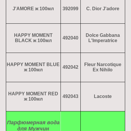
J'AMORE ж 100мл
392099
C. Dior J'adore
HAPPY MOMENT
Dolce Gabbana
492040
BLACK ж 100мл
L'Imperatrice
HAPPY MOMENT BLUE
Fleur Narcotique
492042
ж 100мл
Ex Nihilo
HAPPY MOMENT RED
492043
Lacoste
ж 100мл
Парфюмерная вода
для Мужчин