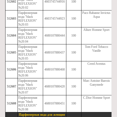
512602
4603745744916
100
REFLEXION"
№20.02
Парфюмерная
Paco Rabanne Invictus
вода "black
Aqua
512603
4603745744923
100
REFLEXION"
№20.03
Парфюмерная
Allure Homme Sport
вода "black
512604
4680107880444
100
REFLEXION"
№20.04
Парфюмерная
Tom Ford Tobacco
вода "black
Vanille
512605
4680107880437
100
REFLEXION"
№20.05
Парфюмерная
Creed Aventus
вода "black
512606
4680107880468
100
REFLEXION"
№20.06
Парфюмерная
Marc Antoine Barrois
вода "black
Ganymede
512607
4680107880420
100
REFLEXION"
№20.07
Парфюмерная
C.Dior Homme Sport
вода "black
512608
4680107880451
100
REFLEXION"
№20.08
Парфюмерная вода для женщин