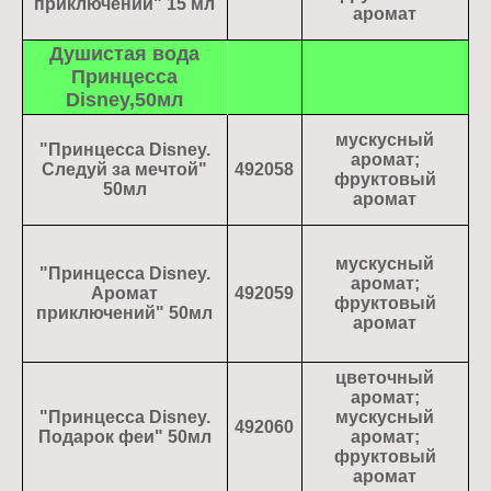
приключений" 15 мл
аромат
Душистая вода
Принцесса
Disney,50мл
мускусный
"Принцесса Disney.
аромат;
Следуй за мечтой"
492058
фруктовый
50мл
аромат
мускусный
"Принцесса Disney.
аромат;
Аромат
492059
фруктовый
приключений" 50мл
аромат
цветочный
аромат;
"Принцесса Disney.
мускусный
492060
Подарок феи" 50мл
аромат;
фруктовый
аромат