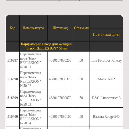
Код
Номенклатура
Штрихкод
Объём,мл
По мотивам цитат
Парфюмерная вода для женщин
"black REFLEXION" 50 мл
Парфюмерная
вода "black
516397
4680107880253
50
Tom Ford Lost Cherry
REFLEXION"
№50.01
Парфюмерная
вода "black
516398
4680107880376
50
Molecule 02
REFLEXION"
№50.02
Парфюмерная
вода "black
516399
4680107880079
50
D&G L'imperatrice 3
REFLEXION"
№50.03
Парфюмерная
вода "black
516400
4680107880109
50
Baccara Rouge 540
REFLEXION"
№50.04