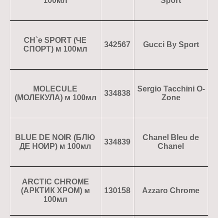
100мл
Sport
CH`e SPORT (ЧЕ
342567
Gucci By Sport
СПОРТ) м 100мл
MOLECULE
Sergio Tacchini O-
334838
(МОЛЕКУЛА) м 100мл
Zone
BLUE DE NOIR (БЛЮ
Chanel Bleu de
334839
ДЕ НОИР) м 100мл
Chanel
ARCTIC CHROME
(АРКТИК ХРОМ) м
130158
Azzaro Chrome
100мл