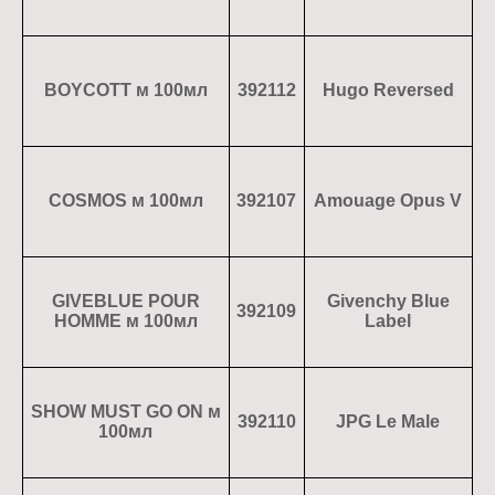
BOYCOTT м 100мл
392112
Hugo Reversed
COSMOS м 100мл
392107
Amouage Opus V
GIVEBLUE POUR
Givenchy Blue
392109
HOMME м 100мл
Label
SHOW MUST GO ON м
392110
JPG Le Male
100мл