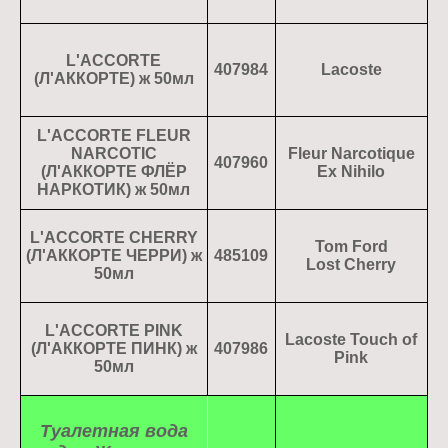
L'ACCORTE
407984
Lacoste
(Л'АККОРТЕ) ж 50мл
L'ACCORTE FLEUR
NARCOTIC
Fleur Narcotique
407960
(Л'АККОРТЕ ФЛЁР
Ex Nihilo
НАРКОТИК) ж 50мл
L'ACCORTE CHERRY
Tom Ford
(Л'АККОРТЕ ЧЕРРИ) ж
485109
Lost Cherry
50мл
L'ACCORTE PINK
Lacoste Touch of
(Л'АККОРТЕ ПИНК) ж
407986
Pink
50мл
Туалетная вода