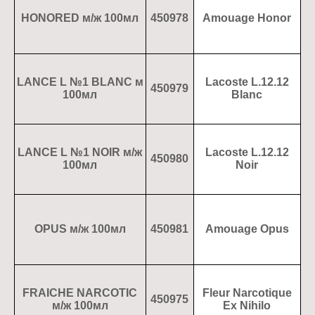
HONORED м/ж 100мл
450978
Amouage Honor
LANCE L №1 BLANC м
Lacoste L.12.12
450979
100мл
Blanc
LANCE L №1 NOIR м/ж
Lacoste L.12.12
450980
100мл
Noir
OPUS м/ж 100мл
450981
Amouage Opus
FRAICHE NARCOTIC
Fleur Narcotique
450975
м/ж 100мл
Ex Nihilo