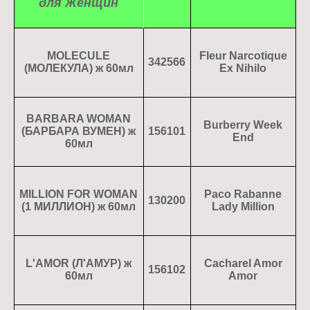
для Женщин
MOLECULE
Fleur Narcotique
342566
(МОЛЕКУЛА) ж 60мл
Ex Nihilo
BARBARA WOMAN
Burberry Week
(БАРБАРА ВУМЕН) ж
156101
End
60мл
MILLION FOR WOMAN
Paco Rabanne
130200
(1 МИЛЛИОН) ж 60мл
Lady Million
L'AMOR (Л'АМУР) ж
Cacharel Amor
156102
60мл
Amor