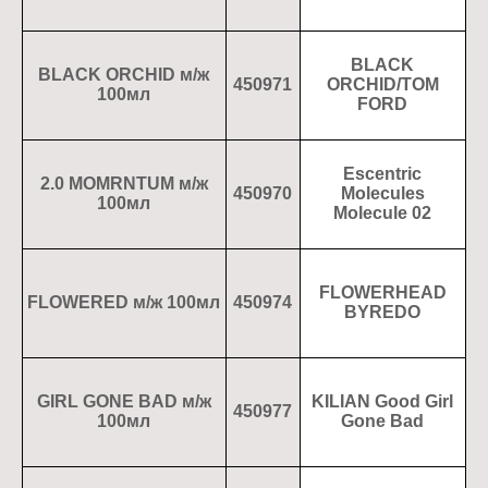
BLACK
BLACK ORCHID м/ж
450971
ORCHID/TOM
100мл
FORD
Escentric
2.0 MOMRNTUM м/ж
450970
Molecules
100мл
Molecule 02
FLOWERHEAD
FLOWERED м/ж 100мл
450974
BYREDO
GIRL GONE BAD м/ж
KILIAN Good Girl
450977
100мл
Gone Bad