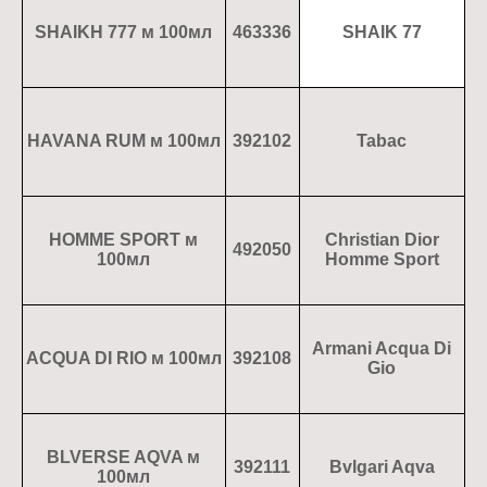
SHAIKН 777 м 100мл
463336
SHAIK 77
HAVANA RUM м 100мл
392102
Tabac
HOMME SPORT м
Christian Dior
492050
100мл
Homme Sport
Armani Acqua Di
ACQUA DI RIO м 100мл
392108
Gio
BLVERSE AQVA м
392111
Bvlgari Aqva
100мл