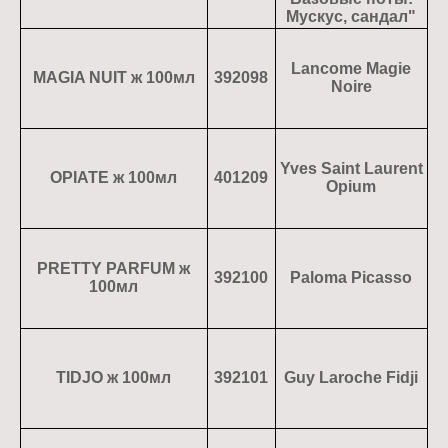
Мускус, сандал"
Lancome Magie
MAGIA NUIT ж 100мл
392098
Noire
Yves Saint Laurent
OPIATE ж 100мл
401209
Opium
PRETTY PARFUM ж
392100
Paloma Picasso
100мл
TIDJO ж 100мл
392101
Guy Laroche Fidji