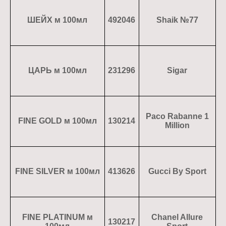
ШЕЙХ м 100мл
492046
Shaik №77
ЦАРЬ м 100мл
231296
Sigar
Paco Rabanne 1
FINE GOLD м 100мл
130214
Million
FINE SILVER м 100мл
413626
Gucci By Sport
FINE PLATINUM м
Chanel Allure
130217