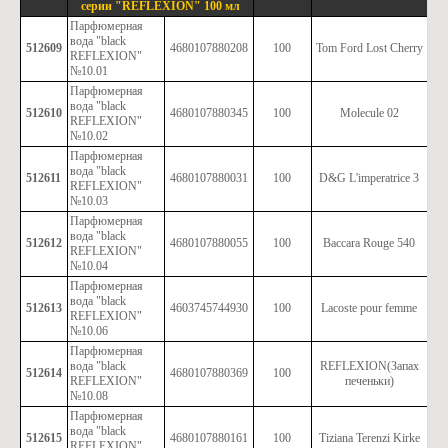
серии "REFLEXION" 100 мл
Парфюмерная
вода "black
512609
4680107880208
100
Tom Ford Lost Cherry
REFLEXION"
№10.01
Парфюмерная
вода "black
512610
4680107880345
100
Molecule 02
REFLEXION"
№10.02
Парфюмерная
вода "black
512611
4680107880031
100
D&G L'imperatrice 3
REFLEXION"
№10.03
Парфюмерная
вода "black
512612
4680107880055
100
Baccara Rouge 540
REFLEXION"
№10.04
Парфюмерная
вода "black
512613
4603745744930
100
Lacoste pour femme
REFLEXION"
№10.06
Парфюмерная
вода "black
REFLEXION(Запах
512614
4680107880369
100
REFLEXION"
печеньки)
№10.08
Парфюмерная
вода "black
512615
4680107880161
100
Tiziana Terenzi Kirke
REFLEXION"