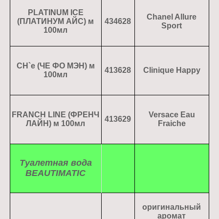
PLATINUM ICE
Chanel Allure
(ПЛАТИНУМ АЙС) м
434628
Sport
100мл
СН`e (ЧЕ ФО МЭН) м
413628
Clinique Happy
100мл
FRANCH LINE (ФРЕНЧ
Versace Eau
413629
ЛАЙН) м 100мл
Fraiche
Туалетная вода
BEAUTIMATIC
оригинальный
аромат