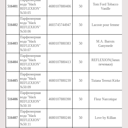
Парфюмерная
вода "black
Tom Ford Tobacco
516401
4680107880406
50
REFLEXION"
Vanille
№50.05
Парфюмерная
вода "black
516402
4603745744947
50
Lacoste pour femme
REFLEXION"
№50.06
Парфюмерная
вода "black
M.A. Barrois
516403
4680107880383
50
REFLEXION"
Ganymede
№50.07
Парфюмерная
вода "black
REFLEXION(Запах
516404
4680107880413
50
REFLEXION"
печеньки)
№50.08
Парфюмерная
вода "black
516405
4680107880239
50
Tiziana Terenzi Kirke
REFLEXION"
№50.09
Парфюмерная
вода "black
516406
4680107880390
50
Fleur Narcotique
REFLEXION"
№50.10
Парфюмерная
вода "black
516407
4680107880246
50
Love by Killian
REFLEXION"
№50.11