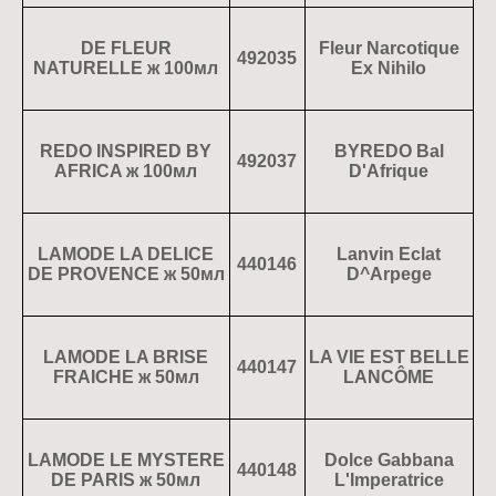
DE FLEUR
Fleur Narcotique
492035
NATURELLE ж 100мл
Ex Nihilo
REDO INSPIRED BY
BYREDO Bal
492037
AFRICA ж 100мл
D'Afrique
LAMODE LA DELICE
Lanvin Eclat
440146
DE PROVENCE ж 50мл
D^Arpege
LAMODE LA BRISE
LA VIE EST BELLE
440147
FRAICHE ж 50мл
LANCÔME
LAMODE LE MYSTERE
Dolce Gabbana
440148
DE PARIS ж 50мл
L'Imperatrice