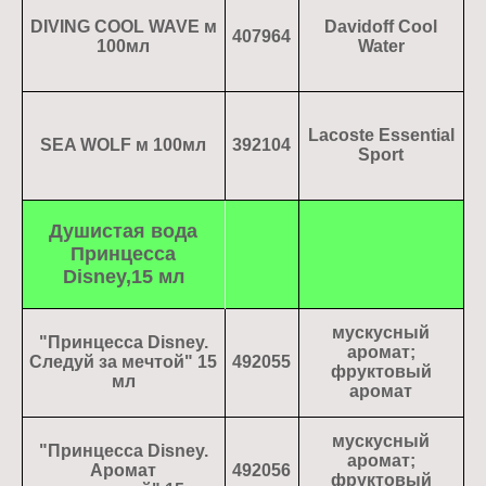
DIVING COOL WAVE м
Davidoff Cool
407964
100мл
Water
Lacoste Essential
SEA WOLF м 100мл
392104
Sport
Душистая вода
Принцесса
Disney,15 мл
мускусный
"Принцесса Disney.
аромат;
Следуй за мечтой" 15
492055
фруктовый
мл
аромат
мускусный
"Принцесса Disney.
аромат;
Аромат
492056
фруктовый