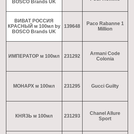
BOSCO Brands UK
ВИВАТ РОССИЯ
Paco Rabanne 1
КРАСНЫЙ м 100мл by
139648
Million
BOSCO Brands UK
Armani Code
ИМПЕРАТОР м 100мл
231292
Colonia
МОНАРХ м 100мл
231295
Gucci Guilty
Chanel Allure
КНЯЗЬ м 100мл
231293
Sport