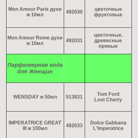
Mon Amour Paris духи
цветочные
492030
ж 10мл
фруктовые
цветочные,
Mon Amour Rome духи
492031
древесные
ж 10мл
пряные
Парфюмерная вода
для Женщин
Tom Ford
WENSDAY ж 50мл
513831
Lost Cherry
IMPERATRICE GREAT
Dolce Gabbana
492033
III ж 100мл
L'Imperatrice