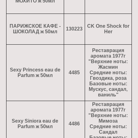
МОХИТО ж 50мл
ПАРИЖСКОЕ КАФЕ -
CK One Shock for
130223
ШОКОЛАД ж 50мл
Her
Реставрация
аромата 1977г
"Верхние ноты:
Жасмин
Sexy Princess eau de
4485
Средние ноты:
Parfum ж 50мл
Гвоздика, роза
Базовые ноты:
Мускус, сандал,
ваниль"
Реставрация
аромата 1977г
"Верхние ноты:
Sexy Siniora eau de
Мимоза
4486
Parfum ж 50мл
Средние ноты:
Сандал
Базовые ноты: